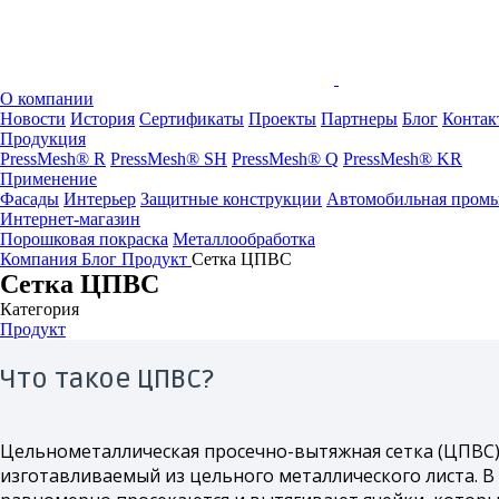
О компании
Новости
История
Сертификаты
Проекты
Партнеры
Блог
Контак
Продукция
PressMesh® R
PressMesh® SH
PressMesh® Q
PressMesh® KR
Применение
Фасады
Интерьер
Защитные конструкции
Автомобильная пром
Интернет-магазин
Порошковая покраска
Металлообработка
Компания
Блог
Продукт
Сетка ЦПВС
Сетка ЦПВС
Категория
Продукт
Что такое ЦПВС?
Цельнометаллическая просечно-вытяжная сетка (ЦПВС)
изготавливаемый из цельного металлического листа. В