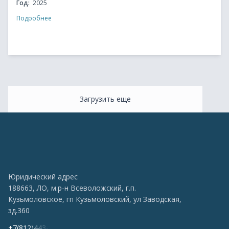
Год:
2025
Подробнее
Загрузить еще
Юридический адрес
188663, ЛО, м.р-н Всеволожский, г.п.
Кузьмоловское, гп Кузьмоловский, ул Заводская,
зд.360
+7(812)443-86-96