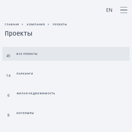
EN
ГЛАВНАЯ
КОМПАНИЯ
ПРОЕКТЫ
О компании
Проекты
Продукция
ВСЕ ПРОЕКТЫ
45
Применение
ПАРКИНГИ
14
Интернет-магазин
ЖИЛАЯ НЕДВИЖИМОСТЬ
6
ИНТЕРЬЕРЫ
8