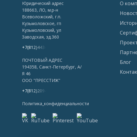
О ком
Юридический адрес
188663, ЛО, м.р-н
Новос
Всеволожский, г.п.
Истор
Кузьмоловское, гп
Кузьмоловский, ул
Серти
Заводская, зд.360
Проек
+7(812)443-86-96
Партн
ПОЧТОВЫЙ АДРЕС
Блог
194358, Санкт-Петербург, А/
Конта
Я 46
ООО "ПРЕССТИЖ"
+7(812)209-06-95
Политика_конфиденциальности