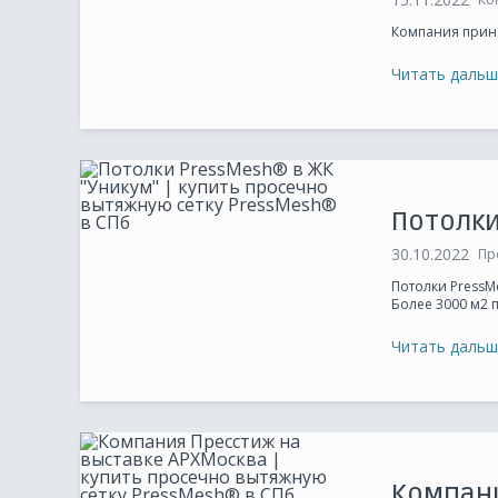
Компания принял
Читать дальш
О компании
Проду
Новости
PressM
Потолки
История
PressM
30.10.2022
Пр
Сертификаты
PressM
Потолки PressM
Более 3000 м2 
Проекты
PressM
Читать дальш
Партнеры
Блог
Контакты
Компан