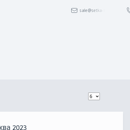
sale@setka-spb.ru
ква 2023