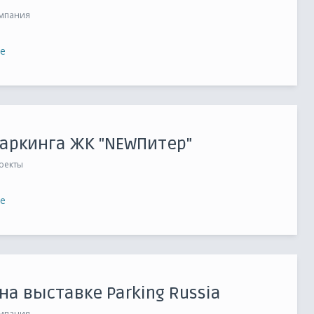
мпания
е
аркинга ЖК "NEWПитер"
оекты
е
на выставке Parking Russia
мпания