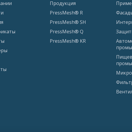
пании
Продукция
Приме
ти
PressMesh® R
Фасад
ия
PressMesh® SH
Интер
фикаты
PressMesh® Q
Защит
ты
PressMesh® KR
Автом
промы
еры
Пищев
промы
кты
Микро
Фильт
Венти