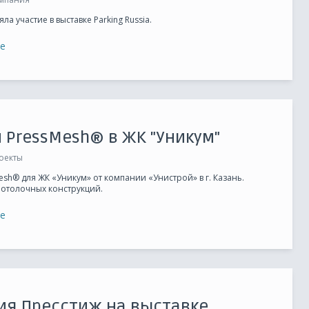
а участие в выставке Parking Russia.
е
кция
Применение
esh® R
Фасады
 PressMesh® в ЖК "Уникум"
esh® SH
Интерьер
оекты
esh® Q
Защитные конструкции
esh® для ЖК «Уникум» от компании «Унистрой» в г. Казань.
потолочных конструкций.
esh® KR
Автомобильная промышленность
е
Пищевая промышленность
Микросетка
Фильтрация
ия Пресстиж на выставке
Вентиляция