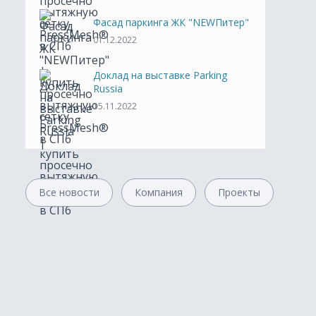
Фасад паркинга ЖК "NEWПитер"
01.12.2022
Интернет-магазин
Доклад на выставке Parking
Russia
15.11.2022
Порошковая покраска
Металлообработка
Все новости
Компания
Проекты