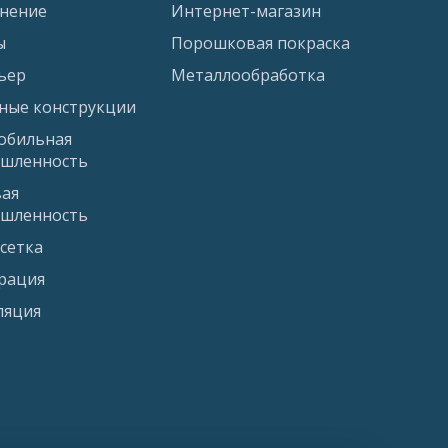
нение
Интернет-магазин
ы
Порошковая покраска
ьер
Металлообработка
ные конструкции
обильная
шленность
ая
шленность
сетка
рация
ляция